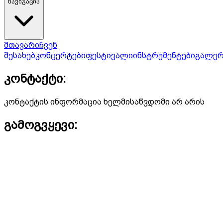
ნავიგაცია
მთავარი
ჩვენ
შესახებ
კონცერტები
ფესტივალი
ინსტრუმენტები
გალერ
კონტაქტი:
კონტაქტის ინფორმაცია ხელმისაწვდომი არ არის
გამოგვყევი: