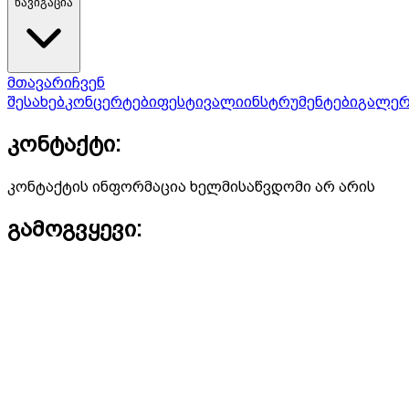
ნავიგაცია
მთავარი
ჩვენ
შესახებ
კონცერტები
ფესტივალი
ინსტრუმენტები
გალერ
კონტაქტი:
კონტაქტის ინფორმაცია ხელმისაწვდომი არ არის
გამოგვყევი: