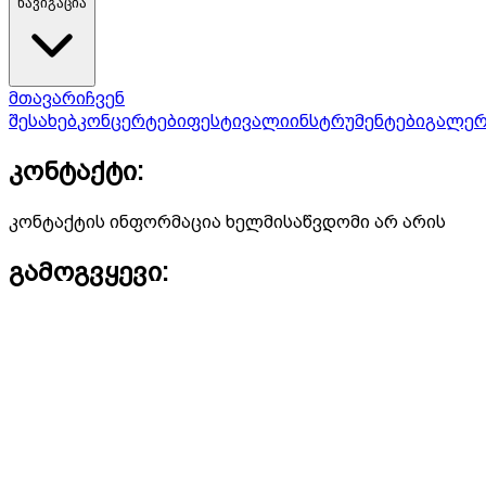
ნავიგაცია
მთავარი
ჩვენ
შესახებ
კონცერტები
ფესტივალი
ინსტრუმენტები
გალერ
კონტაქტი:
კონტაქტის ინფორმაცია ხელმისაწვდომი არ არის
გამოგვყევი: