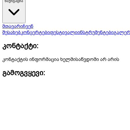
ნავიგაცია
მთავარი
ჩვენ
შესახებ
კონცერტები
ფესტივალი
ინსტრუმენტები
გალერ
კონტაქტი:
კონტაქტის ინფორმაცია ხელმისაწვდომი არ არის
გამოგვყევი: