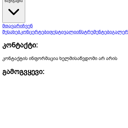
ნავიგაცია
მთავარი
ჩვენ
შესახებ
კონცერტები
ფესტივალი
ინსტრუმენტები
გალერ
კონტაქტი:
კონტაქტის ინფორმაცია ხელმისაწვდომი არ არის
გამოგვყევი: