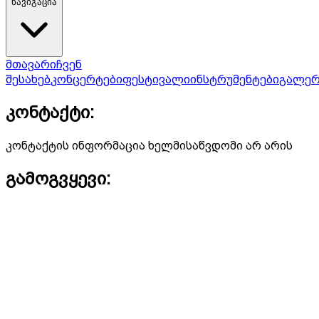
ნავიგაცია
მთავარი
ჩვენ
შესახებ
კონცერტები
ფესტივალი
ინსტრუმენტები
გალერ
კონტაქტი:
კონტაქტის ინფორმაცია ხელმისაწვდომი არ არის
გამოგვყევი: