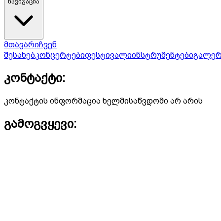
ნავიგაცია
მთავარი
ჩვენ
შესახებ
კონცერტები
ფესტივალი
ინსტრუმენტები
გალერ
კონტაქტი:
კონტაქტის ინფორმაცია ხელმისაწვდომი არ არის
გამოგვყევი: