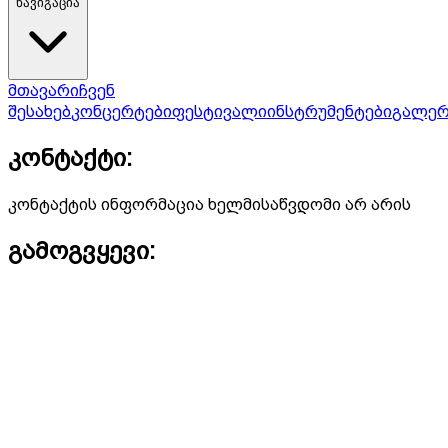
ნავიგაცია
მთავარი
ჩვენ
შესახებ
კონცერტები
ფესტივალი
ინსტრუმენტები
გალერ
კონტაქტი:
კონტაქტის ინფორმაცია ხელმისაწვდომი არ არის
გამოგვყევი: