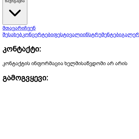
ნავიგაცია
მთავარი
ჩვენ
შესახებ
კონცერტები
ფესტივალი
ინსტრუმენტები
გალერ
კონტაქტი:
კონტაქტის ინფორმაცია ხელმისაწვდომი არ არის
გამოგვყევი: