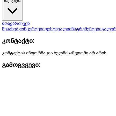
ნავიგაცია
მთავარი
ჩვენ
შესახებ
კონცერტები
ფესტივალი
ინსტრუმენტები
გალერ
კონტაქტი:
კონტაქტის ინფორმაცია ხელმისაწვდომი არ არის
გამოგვყევი: