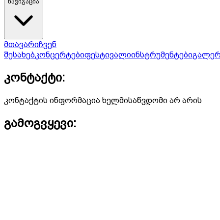
ნავიგაცია
მთავარი
ჩვენ
შესახებ
კონცერტები
ფესტივალი
ინსტრუმენტები
გალერ
კონტაქტი:
კონტაქტის ინფორმაცია ხელმისაწვდომი არ არის
გამოგვყევი: