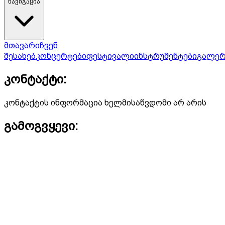
ნავიგაცია
მთავარი
ჩვენ
შესახებ
კონცერტები
ფესტივალი
ინსტრუმენტები
გალერ
კონტაქტი:
კონტაქტის ინფორმაცია ხელმისაწვდომი არ არის
გამოგვყევი: