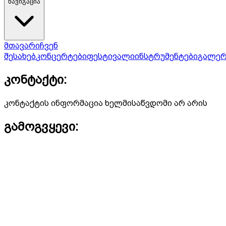
ნავიგაცია
მთავარი
ჩვენ
შესახებ
კონცერტები
ფესტივალი
ინსტრუმენტები
გალერ
კონტაქტი:
კონტაქტის ინფორმაცია ხელმისაწვდომი არ არის
გამოგვყევი: