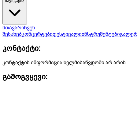
ნავიგაცია
მთავარი
ჩვენ
შესახებ
კონცერტები
ფესტივალი
ინსტრუმენტები
გალერ
კონტაქტი:
კონტაქტის ინფორმაცია ხელმისაწვდომი არ არის
გამოგვყევი: