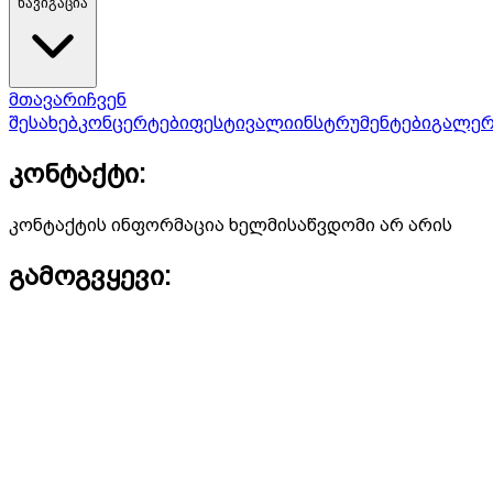
ნავიგაცია
მთავარი
ჩვენ
შესახებ
კონცერტები
ფესტივალი
ინსტრუმენტები
გალერ
კონტაქტი:
კონტაქტის ინფორმაცია ხელმისაწვდომი არ არის
გამოგვყევი: