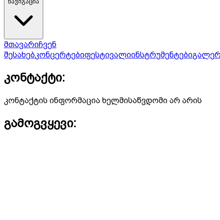
ნავიგაცია
მთავარი
ჩვენ
შესახებ
კონცერტები
ფესტივალი
ინსტრუმენტები
გალერ
კონტაქტი:
კონტაქტის ინფორმაცია ხელმისაწვდომი არ არის
გამოგვყევი: