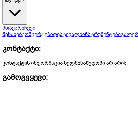
ნავიგაცია
მთავარი
ჩვენ
შესახებ
კონცერტები
ფესტივალი
ინსტრუმენტები
გალერ
კონტაქტი:
კონტაქტის ინფორმაცია ხელმისაწვდომი არ არის
გამოგვყევი: