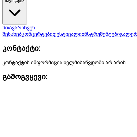
ნავიგაცია
მთავარი
ჩვენ
შესახებ
კონცერტები
ფესტივალი
ინსტრუმენტები
გალერ
კონტაქტი:
კონტაქტის ინფორმაცია ხელმისაწვდომი არ არის
გამოგვყევი: