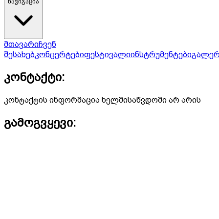
ნავიგაცია
მთავარი
ჩვენ
შესახებ
კონცერტები
ფესტივალი
ინსტრუმენტები
გალერ
კონტაქტი:
კონტაქტის ინფორმაცია ხელმისაწვდომი არ არის
გამოგვყევი: