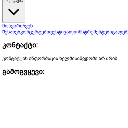
ნავიგაცია
მთავარი
ჩვენ
შესახებ
კონცერტები
ფესტივალი
ინსტრუმენტები
გალერ
კონტაქტი:
კონტაქტის ინფორმაცია ხელმისაწვდომი არ არის
გამოგვყევი: