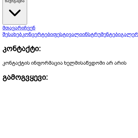
ნავიგაცია
მთავარი
ჩვენ
შესახებ
კონცერტები
ფესტივალი
ინსტრუმენტები
გალერ
კონტაქტი:
კონტაქტის ინფორმაცია ხელმისაწვდომი არ არის
გამოგვყევი: