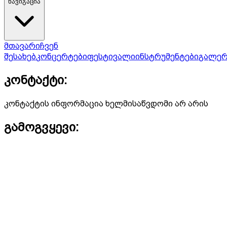
ნავიგაცია
მთავარი
ჩვენ
შესახებ
კონცერტები
ფესტივალი
ინსტრუმენტები
გალერ
კონტაქტი:
კონტაქტის ინფორმაცია ხელმისაწვდომი არ არის
გამოგვყევი: