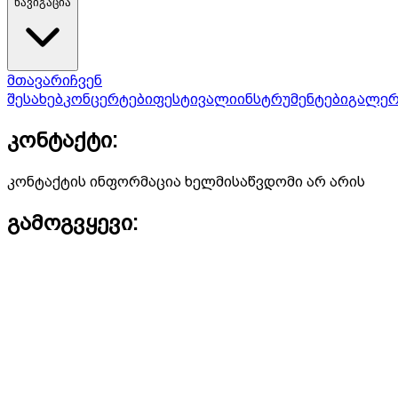
ნავიგაცია
მთავარი
ჩვენ
შესახებ
კონცერტები
ფესტივალი
ინსტრუმენტები
გალერ
კონტაქტი:
კონტაქტის ინფორმაცია ხელმისაწვდომი არ არის
გამოგვყევი: