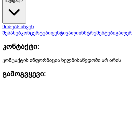
ნავიგაცია
მთავარი
ჩვენ
შესახებ
კონცერტები
ფესტივალი
ინსტრუმენტები
გალერ
კონტაქტი:
კონტაქტის ინფორმაცია ხელმისაწვდომი არ არის
გამოგვყევი: