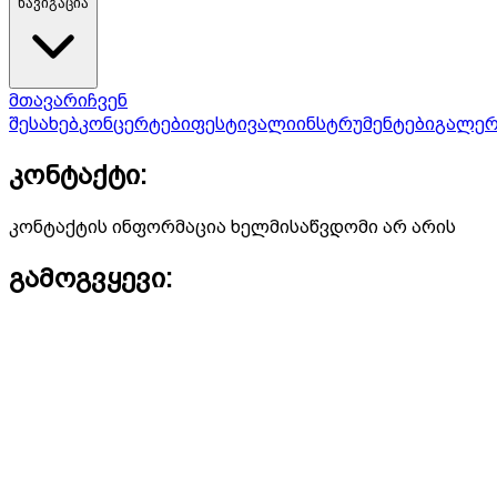
ნავიგაცია
მთავარი
ჩვენ
შესახებ
კონცერტები
ფესტივალი
ინსტრუმენტები
გალერ
კონტაქტი:
კონტაქტის ინფორმაცია ხელმისაწვდომი არ არის
გამოგვყევი: