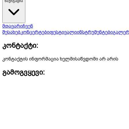
ნავიგაცია
მთავარი
ჩვენ
შესახებ
კონცერტები
ფესტივალი
ინსტრუმენტები
გალერ
კონტაქტი:
კონტაქტის ინფორმაცია ხელმისაწვდომი არ არის
გამოგვყევი: