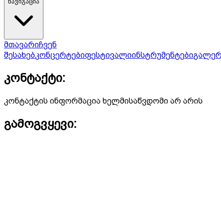
ნავიგაცია
მთავარი
ჩვენ
შესახებ
კონცერტები
ფესტივალი
ინსტრუმენტები
გალერ
კონტაქტი:
კონტაქტის ინფორმაცია ხელმისაწვდომი არ არის
გამოგვყევი: