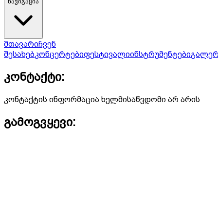
ნავიგაცია
მთავარი
ჩვენ
შესახებ
კონცერტები
ფესტივალი
ინსტრუმენტები
გალერ
კონტაქტი:
კონტაქტის ინფორმაცია ხელმისაწვდომი არ არის
გამოგვყევი: