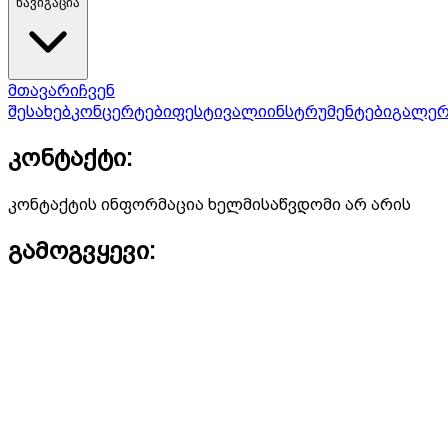
ნავიგაცია
მთავარი
ჩვენ
შესახებ
კონცერტები
ფესტივალი
ინსტრუმენტები
გალერ
კონტაქტი:
კონტაქტის ინფორმაცია ხელმისაწვდომი არ არის
გამოგვყევი: