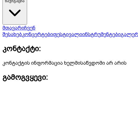
ნავიგაცია
მთავარი
ჩვენ
შესახებ
კონცერტები
ფესტივალი
ინსტრუმენტები
გალერ
კონტაქტი:
კონტაქტის ინფორმაცია ხელმისაწვდომი არ არის
გამოგვყევი: