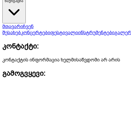
ნავიგაცია
მთავარი
ჩვენ
შესახებ
კონცერტები
ფესტივალი
ინსტრუმენტები
გალერ
კონტაქტი:
კონტაქტის ინფორმაცია ხელმისაწვდომი არ არის
გამოგვყევი: