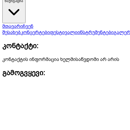
ნავიგაცია
მთავარი
ჩვენ
შესახებ
კონცერტები
ფესტივალი
ინსტრუმენტები
გალერ
კონტაქტი:
კონტაქტის ინფორმაცია ხელმისაწვდომი არ არის
გამოგვყევი: