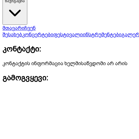
ნავიგაცია
მთავარი
ჩვენ
შესახებ
კონცერტები
ფესტივალი
ინსტრუმენტები
გალერ
კონტაქტი:
კონტაქტის ინფორმაცია ხელმისაწვდომი არ არის
გამოგვყევი: