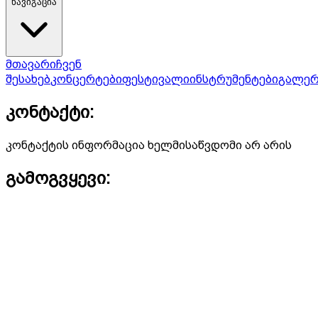
ნავიგაცია
მთავარი
ჩვენ
შესახებ
კონცერტები
ფესტივალი
ინსტრუმენტები
გალერ
კონტაქტი:
კონტაქტის ინფორმაცია ხელმისაწვდომი არ არის
გამოგვყევი: